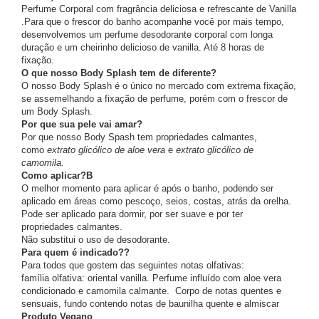
Perfume Corporal com fragrância deliciosa e refrescante de Vanilla
.Para que o frescor do banho acompanhe você por mais tempo,
desenvolvemos um perfume desodorante corporal com longa
duração e um cheirinho delicioso de vanilla. Até 8 horas de
fixação.
O que nosso Body Splash tem de diferente?
O nosso Body Splash é o único no mercado com extrema fixação,
se assemelhando a fixação de perfume, porém com o frescor de
um Body Splash.
Por que sua pele vai amar?
Por que nosso Body Spash tem propriedades calmantes,
como
extrato glicólico de aloe vera
e
extrato glicólico de
camomila.
Como aplicar?
B
O melhor momento para aplicar é após o banho, podendo ser
aplicado em áreas como pescoço, seios, costas, atrás da orelha.
Pode ser aplicado para dormir, por ser suave e por ter
propriedades calmantes.
Não substitui o uso de desodorante.
Para quem é indicado??
Para todos que gostem das seguintes notas olfativas:
família olfativa: oriental vanilla. Perfume influído com aloe vera
condicionado e camomila calmante. Corpo de notas quentes e
sensuais, fundo contendo notas de baunilha quente e almiscar
Produto Vegano