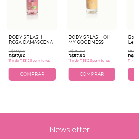
BODY SPLASH OH
BODY SPLASH
Body
MY GOODNESS
ROSA DAMASCENA
Lem
R$79,00
R$79,00
R$79
R$57,90
R$57,90
R$57
11
x
de
R$5,26
sem juros
11
x
de
R$5,26
sem juros
11
x
d
Newsletter