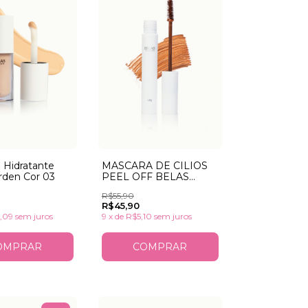
o Hidratante
MASCARA DE CILIOS
rden Cor 03
PEEL OFF BELAS
GARDEN MARROM -
R$55,90
aplicador de nylon
R$45,90
,09
sem juros
9
x
de
R$5,10
sem juros