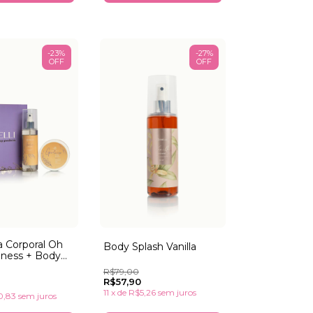
-
23
%
-
27
%
OFF
OFF
 Corporal Oh
Body Splash Vanilla
ness + Body
Oh My Goodness
R$79,00
R$57,90
11
x
de
R$5,26
sem juros
0,83
sem juros