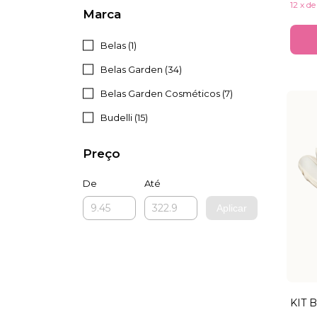
12
x
d
Marca
Belas (1)
Belas Garden (34)
Belas Garden Cosméticos (7)
Budelli (15)
Preço
De
Até
Aplicar
KIT 