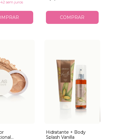
,42
sem juros
or
Hidratante + Body
ional
Splash Vanilla