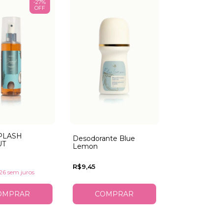
-
27
%
OFF
PLASH
Desodorante Blue
UT
Lemon
R$9,45
26
sem juros