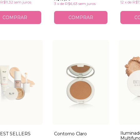
12
x
de
R$7
e
R$11,32
sem juros
3
x
de
R$6,63
sem juros
COMPRAR
Iluminad
BEST SELLERS
Contorno Claro
Multifunc