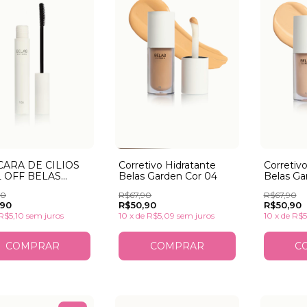
ARA DE CILIOS
Corretiv
Corretivo Hidratante
 OFF BELAS
Belas Ga
Belas Garden Cor 04
DEN PRETA
90
R$67,90
R$67,90
,90
R$50,90
R$50,90
R$5,10
sem juros
10
x
de
R$5
10
x
de
R$5,09
sem juros