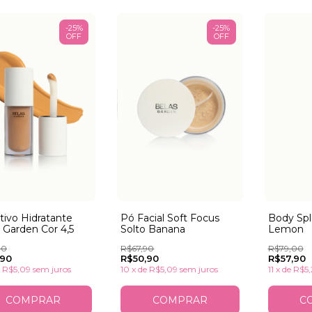
-
25
%
-
25
%
OFF
OFF
Pó Facial Soft Focus
tivo Hidratante
Body Spl
Solto Banana
 Garden Cor 4,5
Lemon
R$67,90
90
R$79,00
R$50,90
,90
R$57,90
10
x
de
R$5,09
sem juros
e
R$5,09
sem juros
11
x
de
R$5,