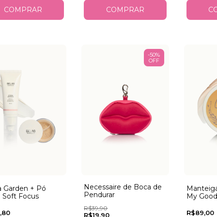
COMPRAR
-
50
%
OFF
Necessaire de Boca de
Manteiga
a Garden + Pó
Pendurar
My Good
l Soft Focus
R$39,90
R$89,00
,80
R$19,90