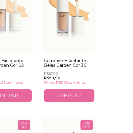
Corretivo Hidratante
o Hidratante
Belas Garden Cor 3,5
rden Cor 02
R$67,90
R$50,90
10
x
de
R$5,09
sem juros
,09
sem juros
-
25
%
-
18
%
OFF
OFF