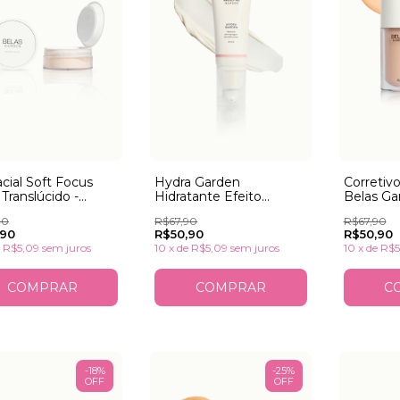
cial Soft Focus
Hydra Garden
Corretiv
 Translúcido -
Hidratante Efeito
Belas Ga
A EMBALAGEM
Primer
90
R$67,90
R$67,90
,90
R$50,90
R$50,90
e
R$5,09
sem juros
10
x
de
R$5,09
sem juros
10
x
de
R$5
-
18
%
-
25
%
OFF
OFF