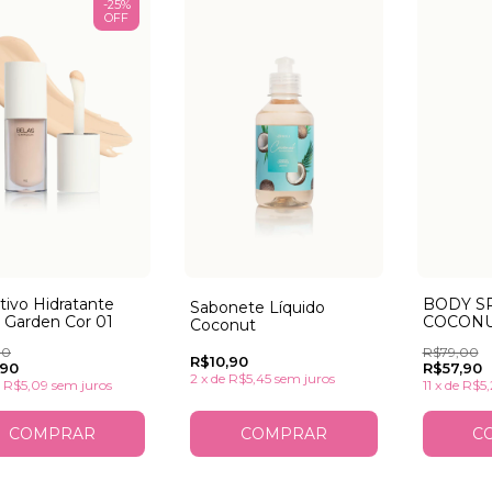
-
25
%
OFF
BODY S
tivo Hidratante
Sabonete Líquido
COCON
 Garden Cor 01
Coconut
R$79,00
90
R$10,90
R$57,90
,90
2
x
de
R$5,45
sem juros
11
x
de
R$5,
e
R$5,09
sem juros