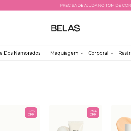
PRECISA DE AJUDA NO TOM DE CORRETIVO? CLIQUE AQUI!
ia Dos Namorados
Maquiagem
Corporal
Rastr
-
25
%
-
25
%
OFF
OFF