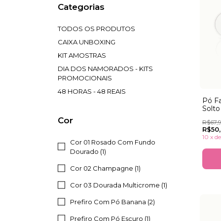
Categorias
TODOS OS PRODUTOS
CAIXA UNBOXING
KIT AMOSTRAS
DIA DOS NAMORADOS - KITS
PROMOCIONAIS
48 HORAS - 48 REAIS
Pó Fa
Solto
NOV
Cor
R$67,
R$50
10
x
d
Cor 01 Rosado Com Fundo
Dourado (1)
Cor 02 Champagne (1)
Cor 03 Dourada Multicrome (1)
Prefiro Com Pó Banana (2)
Prefiro Com Pó Escuro (1)