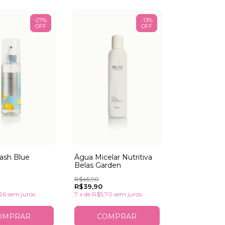
-
27
%
-
13
%
OFF
OFF
Água Micelar Nutritiva
ash Blue
Belas Garden
R$45,90
R$39,90
7
x
de
R$5,70
sem juros
26
sem juros