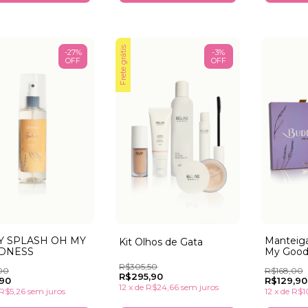
Frete grátis
-
27
%
-
3
%
OFF
OFF
Y SPLASH OH MY
Manteiga
Kit Olhos de Gata
DNESS
My Good
Splash 
R$305,50
00
R$168,00
R$295,90
,90
R$129,90
12
x
de
R$24,66
sem juros
R$5,26
sem juros
12
x
de
R$1