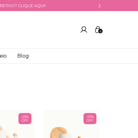
0
eio
Blog
-
25
%
-
25
%
OFF
OFF