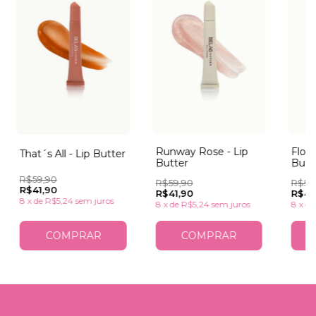
Runway Rose - Lip
Flora
That´s All - Lip Butter
Butter
Butt
R$59,90
R$59,90
R$59
R$41,90
R$41,90
R$41
8
x
de
R$5,24
sem juros
8
x
de
R$5,24
sem juros
8
x
d