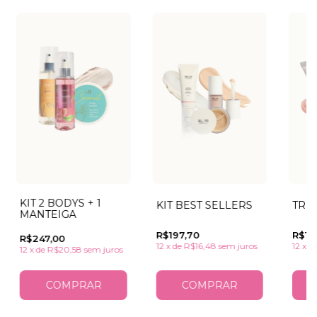
KIT 2 BODYS + 1
KIT BEST SELLERS
TRIO
MANTEIGA
LUMINADOR
R$197,70
R$17
R$247,00
12
x
de
R$16,48
sem juros
12
x
d
12
x
de
R$20,58
sem juros
COMPRAR
COMPRAR